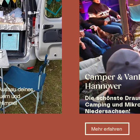
Camper & Vanl
Hannover
Ausbau deines
euern und
Die schönste Dra
m Himmel
Camping und Mikro
Niedersachsen!
Mehr erfahren