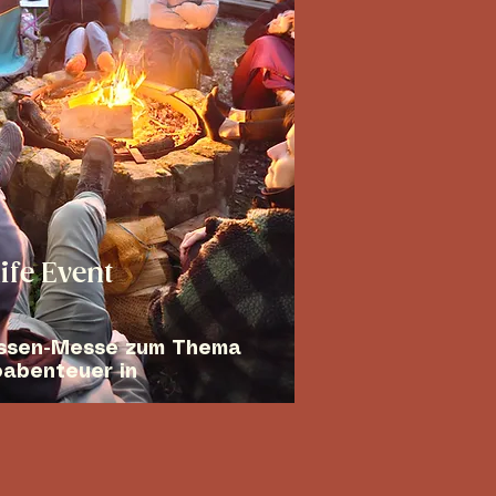
ife Event
ussen-Messe zum Thema
abenteuer in