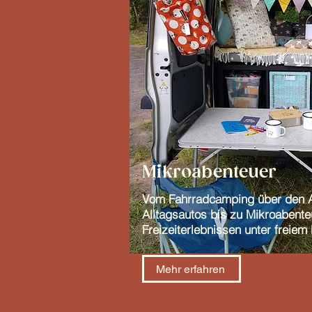
Mikroabenteuer
Vom Fahrradcamping über den 
Alltagsautos bis zu Mikroabent
Freizeiterlebnissen unter freie
Mehr erfahren