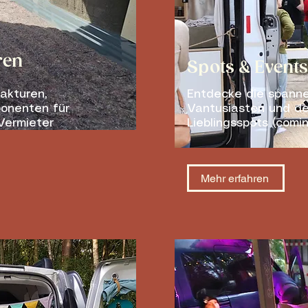
ren
Spots & Events
akturen,
Entdecke die spanne
ponenten für
Vantusiasten und d
Vermieter
Lieblingsspots (com
Mehr erfahren