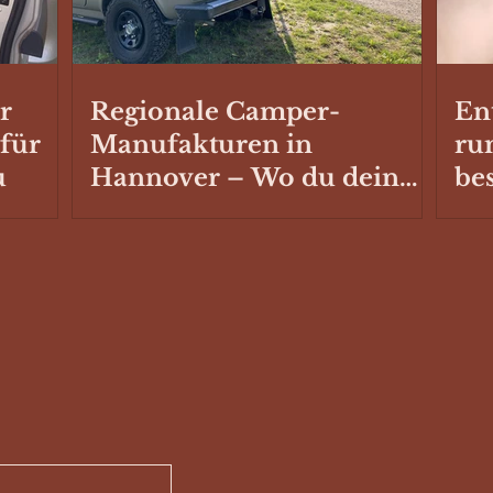
r
Regionale Camper-
En
 für
Manufakturen in
ru
u
Hannover – Wo du dein
be
Fahrzeug ausbauen oder
Sc
reparieren lassen kannst
Ste
Ca