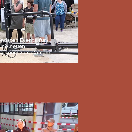
ndsten Events für
eine neuen
ing soon) zum Campen