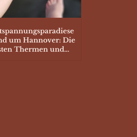
tspannungsparadiese
nd um Hannover: Die
sten Thermen und
hwimmbäder mit
llplatz für deinen
mper