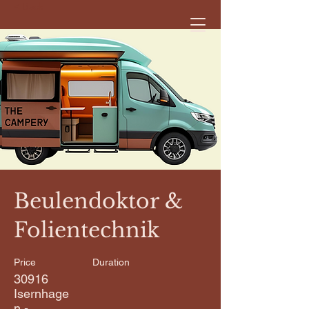
< Back
Beulendoktor &
Folientechnik
Price
Duration
30916
Isernhage
n -