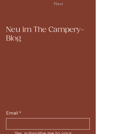
Previous
Next
Neu im The Campery-
Blog
Email
*
Yes, subscribe me to your 