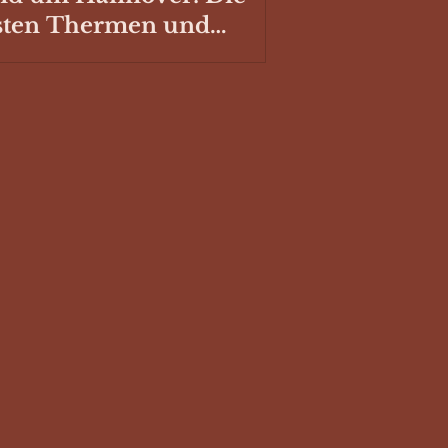
sten Thermen und
hwimmbäder mit
llplatz für deinen
mper