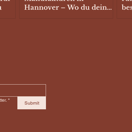
u
Hannover – Wo du dein
be
Fahrzeug ausbauen oder
Sc
reparieren lassen kannst
Ste
Ca
ter.
*
Submit