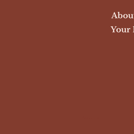
About
Your 
Previous