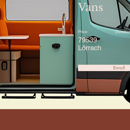
Vans
Price
Duratio
79539
Lörrach
Enroll