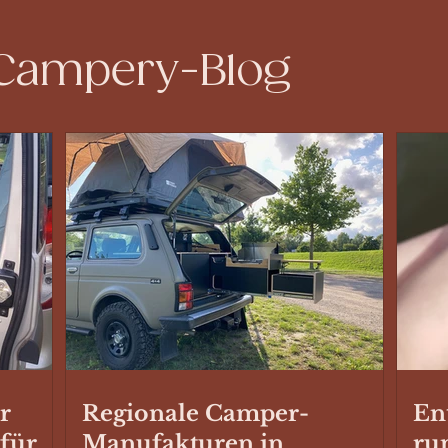
 Campery-Blog
r
Regionale Camper-
En
 für
Manufakturen in
ru