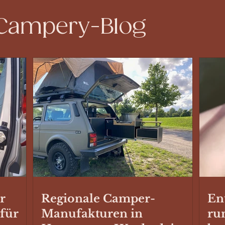
 Campery-Blog
r
Regionale Camper-
En
 für
Manufakturen in
ru