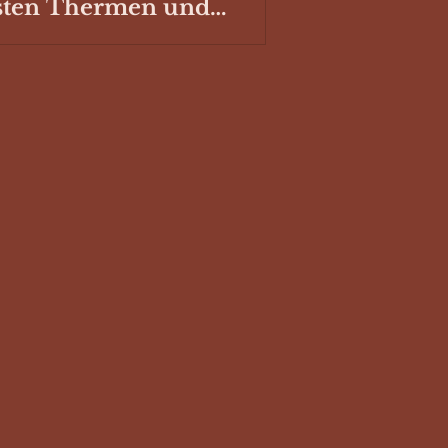
sten Thermen und
hwimmbäder mit
llplatz für deinen
mper