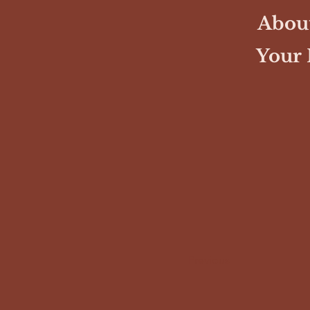
About
Your 
Previous