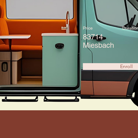
Price
Duratio
83714
Miesbach
Enroll