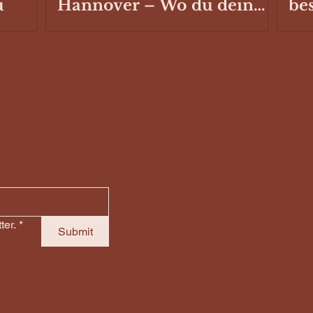
u
Hannover – Wo du dein
be
Fahrzeug ausbauen oder
Sc
reparieren lassen kannst
Ste
Ca
ter.
*
Submit