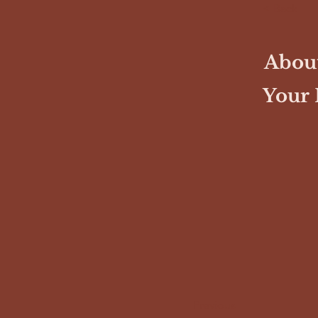
< Back
About
Your 
Previous