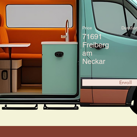
Price
Duratio
71691
Freiberg
am
Neckar
Enroll