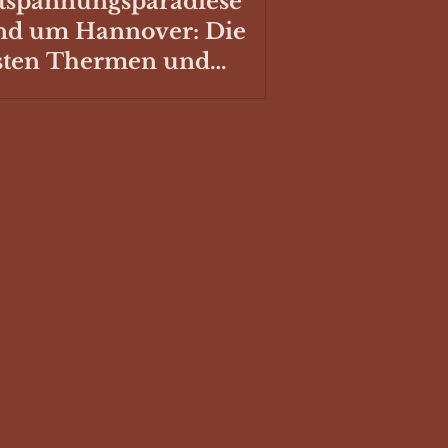
tspannungsparadiese
nd um Hannover: Die
sten Thermen und
hwimmbäder mit
llplatz für deinen
mper