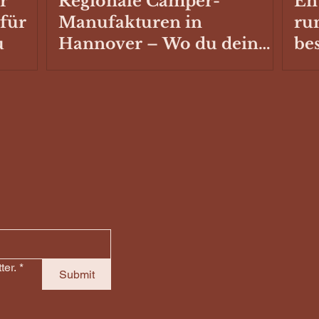
r
Regionale Camper-
En
 für
Manufakturen in
ru
u
Hannover – Wo du dein
be
Fahrzeug ausbauen oder
Sc
reparieren lassen kannst
Ste
Ca
ter.
*
Submit