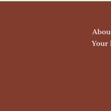
< Back
About
Your 