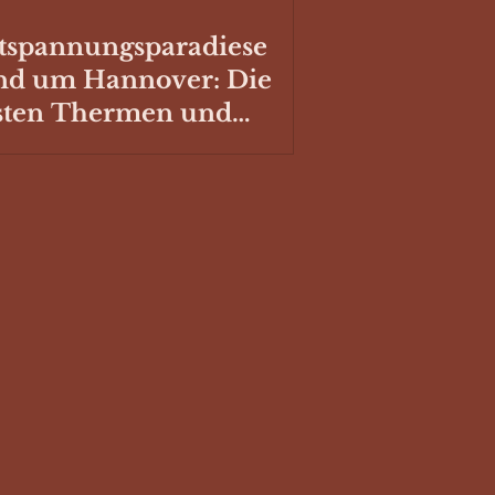
tspannungsparadiese
nd um Hannover: Die
sten Thermen und
hwimmbäder mit
llplatz für deinen
mper