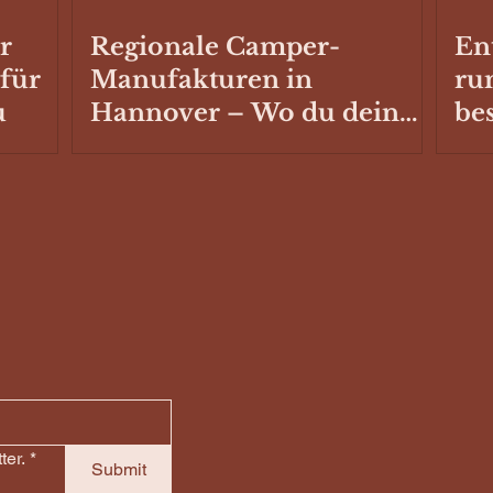
r
Regionale Camper-
En
 für
Manufakturen in
ru
u
Hannover – Wo du dein
be
Fahrzeug ausbauen oder
Sc
reparieren lassen kannst
Ste
Ca
ter.
*
Submit