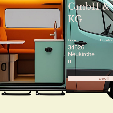
GmbH & 
KG
Price
Duratio
34626
Neukirche
n
Enroll