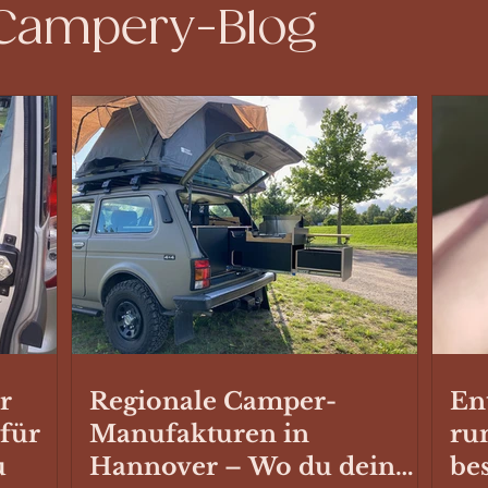
 Campery-Blog
r
Regionale Camper-
En
 für
Manufakturen in
ru
u
Hannover – Wo du dein
be