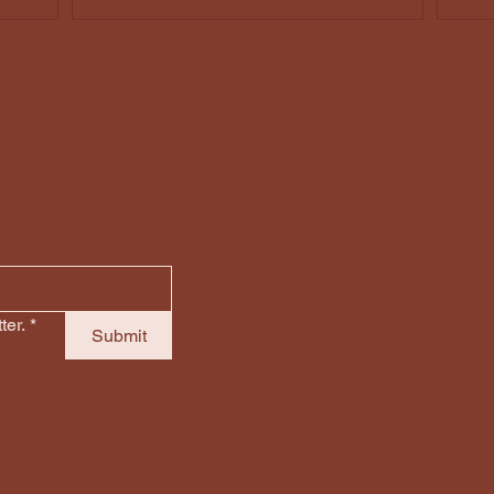
Fahrzeug ausbauen oder
Sc
reparieren lassen kannst
Ste
Ca
ter.
*
Submit