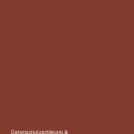
hwimmbäder mit
llplatz für deinen
mper
Datenschutzerklärung &