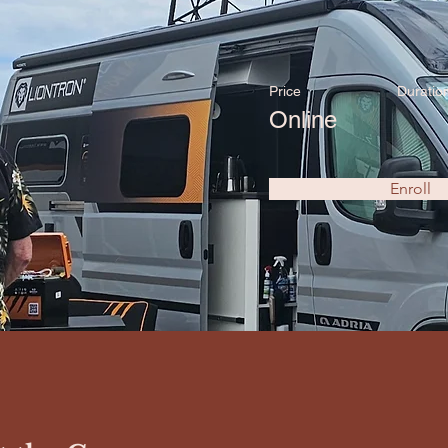
Price
Duratio
Online
Enroll