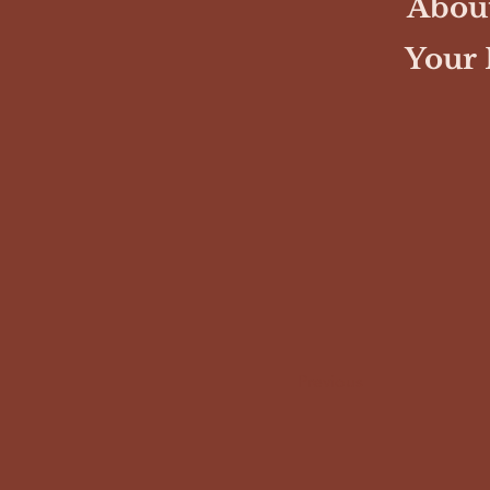
About
Your 
Previous