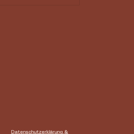
hwimmbäder mit
llplatz für deinen
mper
Datenschutzerklärung &