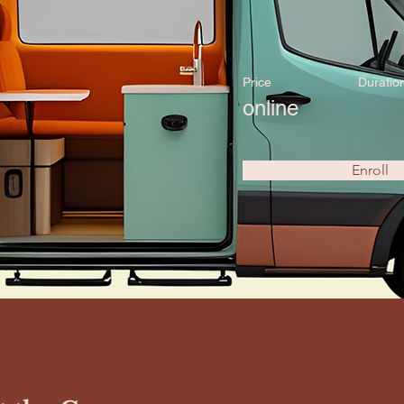
Price
Duratio
online
Enroll