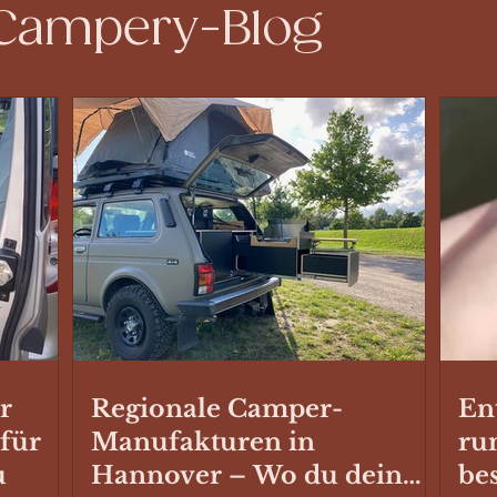
 Campery-Blog
r
Regionale Camper-
En
 für
Manufakturen in
ru
u
Hannover – Wo du dein
be