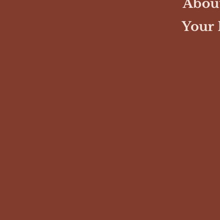
About
Your 
Previous