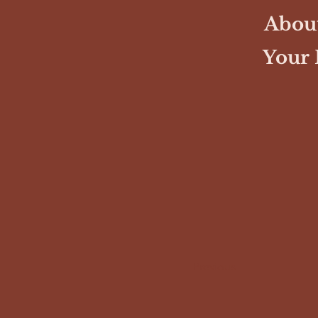
About
Your 
Previous