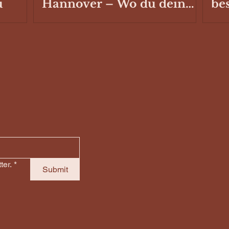
u
Hannover – Wo du dein
be
Fahrzeug ausbauen oder
Sc
reparieren lassen kannst
Ste
Ca
ter.
*
Submit