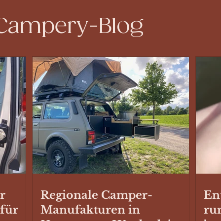
 Campery-Blog
r
Regionale Camper-
En
 für
Manufakturen in
ru