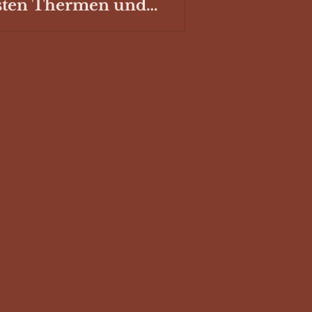
sten Thermen und
hwimmbäder mit
llplatz für deinen
mper