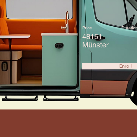
Price
Duratio
48151
Münster
Enroll