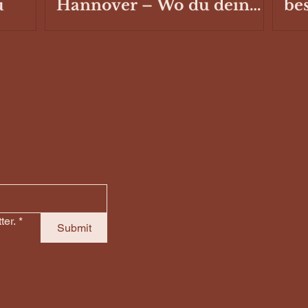
u
Hannover – Wo du dein
be
Fahrzeug ausbauen oder
Sc
reparieren lassen kannst
Ste
Ca
ter.
*
Submit