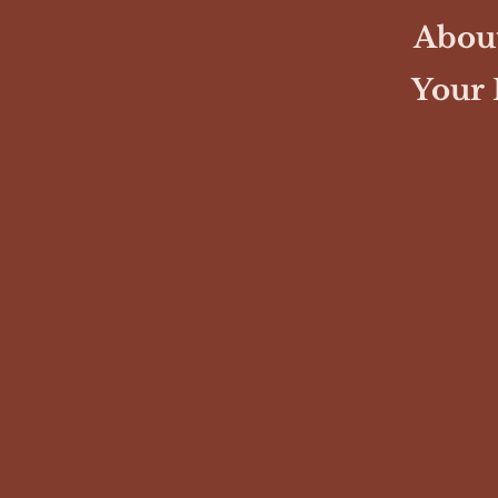
About
Your 
Previous