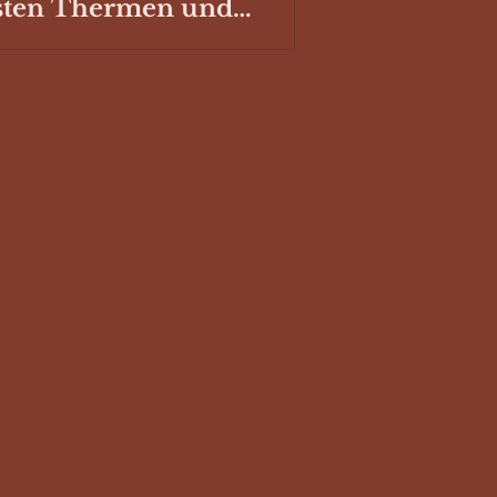
sten Thermen und
hwimmbäder mit
llplatz für deinen
mper