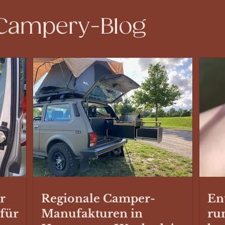
 Campery-Blog
r
Regionale Camper-
En
 für
Manufakturen in
ru