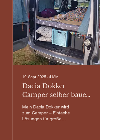
10. Sept. 2025
∙
4
Min.
Dacia Dokker
Camper selber bauen
– Tipps für den
Mein Dacia Dokker wird
günstigen Umbau
zum Camper – Einfache
Lösungen für große
Abenteuer Der Traum vom
eigenen Camper muss
nicht teuer oder