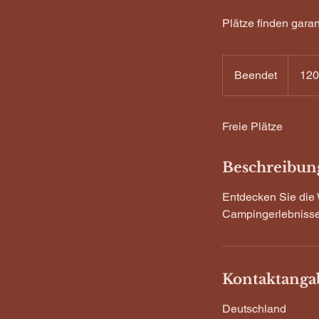
Plätze finden garan
120
US-
Beendet
B
120
Dollar
e
e
Freie Plätze
n
d
e
Beschreibun
t
Entdecken Sie die 
Campingerlebnisse 
Kontaktanga
Deutschland