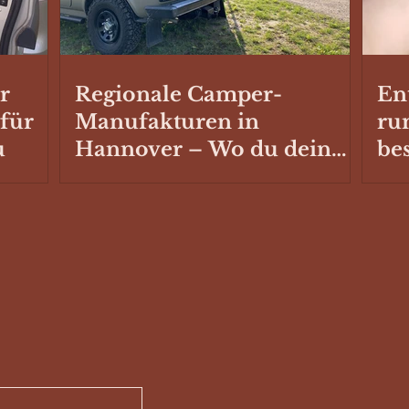
r
Regionale Camper-
En
 für
Manufakturen in
ru
u
Hannover – Wo du dein
be
Fahrzeug ausbauen oder
Sc
reparieren lassen kannst
Ste
Ca