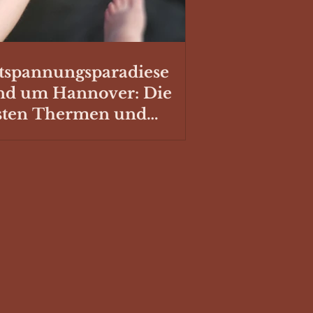
tspannungsparadiese
nd um Hannover: Die
sten Thermen und
hwimmbäder mit
llplatz für deinen
mper