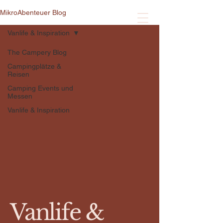
MikroAbenteuer Blog
Vanlife & Inspiration
The Campery Blog
Campingplätze &
Reisen
Camping Events und
Messen
Vanlife & Inspiration
Vanlife &