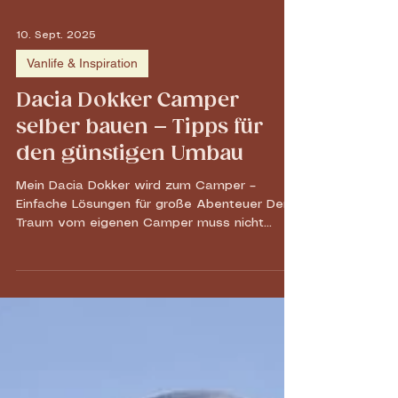
10. Sept. 2025
Vanlife & Inspiration
Dacia Dokker Camper
selber bauen – Tipps für
den günstigen Umbau
Mein Dacia Dokker wird zum Camper –
Einfache Lösungen für große Abenteuer Der
Traum vom eigenen Camper muss nicht
teuer oder kompliziert sein. Mit meinem Dacia
Dokker habe ich eine günstige und praktische
Lösung gefunden, um spontan zu reisen und
mit meiner kleinen Tochter die Umgebung zu
erkunden. In diesem Beitrag erzähle ich, wie
ich mein Fahrzeug mit einfachen Mitteln zu
einem funktionalen Mini-Camper umgebaut